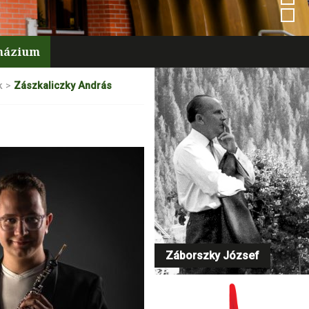
mnázium
k
>
Zászkaliczky András
Záborszky József