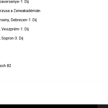
aversenye-1. Díj
urzusa a Zeneakadémián
seny, Debrecen-1. Díj
 Veszprém-1. Díj
Sopron-3. Díj
tsch B2