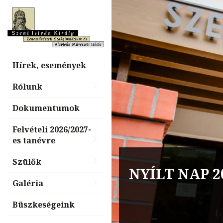
Hírek, események
Rólunk
Dokumentumok
Felvételi 2026/2027-
es tanévre
Billentyűs é
Szülők
NYÍLT NAP 2
nap, „Tiéd a
Galéria
Büszkeségeink