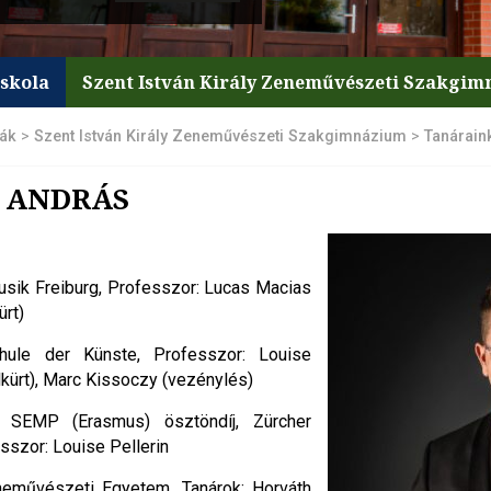
iskola
Szent István Király Zeneművészeti Szakgi
lák
>
Szent István Király Zeneművészeti Szakgimnázium
>
Tanárain
 ANDRÁS
sik Freiburg, Professzor: Lucas Macias
ürt)
ule der Künste, Professzor: Louise
olkürt), Marc Kissoczy (vezénylés)
 SEMP (Erasmus) ösztöndíj, Zürcher
sszor: Louise Pellerin
eművészeti Egyetem, Tanárok: Horváth