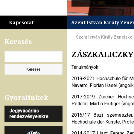
Kapcsolat
Szent István Király Zene
Szent István Király Zeneisko
Keresés
ZÁSZKALICZKY
Tanulmányok:
2019-2021 Hochschule für Mu
Navarro, Florian Hasel (angolk
Gyorslinkek
2017-2019 Zürcher Hochsch
Pellerin, Martin Frutiger (ang
Jegyvásárlás
2016/17 őszi szemeszter,
rendezvényeinkre
Hochschule der Künste, Profe
2014-2017 Liszt Ferenc Zen