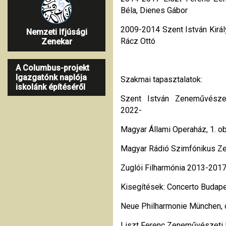
Béla, Dienes Gábor
2009-2014 Szent István Kirá
Nemzeti Ifjúsági
Rácz Ottó
Zenekar
A Columbus-projekt
Igazgatónk naplója
Szakmai tapasztalatok:
iskolánk építéséről
Szent István Zeneművészet
2022-
Magyar Állami Operaház, 1. o
Magyar Rádió Szimfónikus Ze
Zuglói Filharmónia 2013-201
Kisegítések: Concerto Budap
Neue Philharmonie München, 
Liszt Ferenc Zeneművészeti