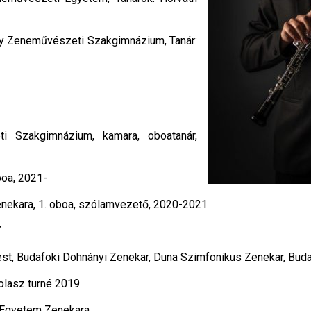
ly Zeneművészeti Szakgimnázium, Tanár:
i Szakgimnázium, kamara, oboatanár,
boa, 2021-
nekara, 1. oboa, szólamvezető, 2020-2021
7
est, Budafoki Dohnányi Zenekar, Duna Szimfonikus Zenekar, Bu
olasz turné 2019
 Egyetem Zenekara