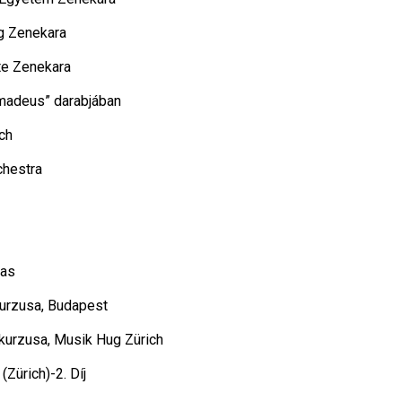
g Zenekara
te Zenekara
“Amadeus” darabjában
ch
chestra
jas
urzusa, Budapest
kurzusa, Musik Hug Zürich
Zürich)-2. Díj