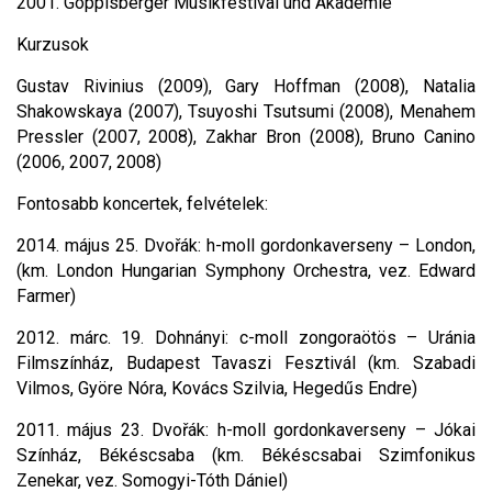
2001. Goppisberger Musikfestival und Akademie
Kurzusok
Gustav Rivinius (2009), Gary Hoffman (2008), Natalia
Shakowskaya (2007), Tsuyoshi Tsutsumi (2008), Menahem
Pressler (2007, 2008), Zakhar Bron (2008), Bruno Canino
(2006, 2007, 2008)
Fontosabb koncertek, felvételek:
2014. május 25. Dvořák: h-moll gordonkaverseny – London,
(km. London Hungarian Symphony Orchestra, vez. Edward
Farmer)
2012. márc. 19. Dohnányi: c-moll zongoraötös – Uránia
Filmszínház, Budapest Tavaszi Fesztivál (km. Szabadi
Vilmos, Györe Nóra, Kovács Szilvia, Hegedűs Endre)
2011. május 23. Dvořák: h-moll gordonkaverseny – Jókai
Színház, Békéscsaba (km. Békéscsabai Szimfonikus
Zenekar, vez. Somogyi-Tóth Dániel)