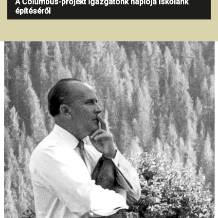
A Columbus-projekt Igazgatónk naplója iskolánk
építéséről