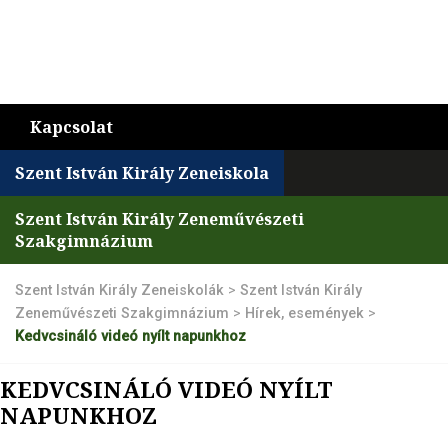
Kapcsolat
Szent István Király Zeneiskola
Szent István Király Zeneművészeti
Szakgimnázium
Szent István Király Zeneiskolák
>
Szent István Király
Zeneművészeti Szakgimnázium
>
Hírek, események
>
Kedvcsináló videó nyílt napunkhoz
KEDVCSINÁLÓ VIDEÓ NYÍLT
NAPUNKHOZ