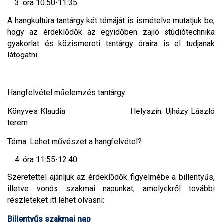
óra 10:50-11:35
A hangkultúra tantárgy két témáját is ismételve mutatjuk be,
hogy az érdeklődők az egyidőben zajló stúdiótechnika
gyakorlat és közismereti tantárgy óraira is el tudjanak
látogatni
Hangfelvétel műelemzés tantárgy
Könyves Klaudia Helyszín: Ujházy László
terem
Téma: Lehet művészet a hangfelvétel?
óra 11:55-12:40
Szeretettel ajánljuk az érdeklődők figyelmébe a billentyűs,
illetve vonós szakmai napunkat, amelyekről további
részleteket itt lehet olvasni:
Billentyűs szakmai nap