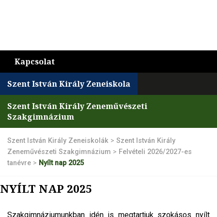
Kapcsolat
Szent István Király Zeneiskola
Szent István Király Zeneművészeti
Szakgimnázium
Szent István Király Zeneiskolák
>
Szent István Király
Zeneművészeti Szakgimnázium
>
Felvételi 2026/2027-es
tanévre
>
Nyílt nap 2025
NYÍLT NAP 2025
Szakgimnáziumunkban idén is megtartjuk szokásos nyílt