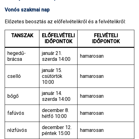
Vonós szakmai nap
Előzetes beosztás az előfelvételikről és a felvételikről:
TANSZAK
ELŐFELVÉTELI
FELVÉTELI
IDŐPONTOK
IDŐPONTOK
hegedű-
január 21.
hamarosan
brácsa
szerda 14:00
január 15.
cselló
csütörtök
hamarosan
10:00
január 14.
bőgő
hamarosan
szerda 14:00
december 8.
fafúvós
hamarosan
hétfő 10:00
december 12.
rézfúvós
hamarosan
péntek 15:00