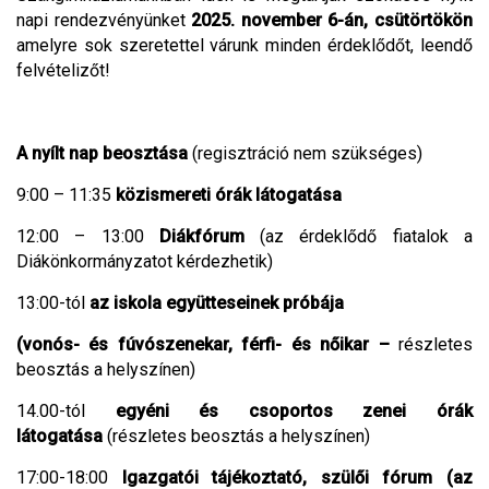
napi rendezvényünket
2025. november 6-án, csütörtökön
amelyre sok szeretettel várunk minden érdeklődőt, leendő
felvételizőt!
A nyílt nap beosztása
(regisztráció nem szükséges)
9:00 – 11:35
közismereti órák látogatása
12:00 – 13:00
Diákfórum
(az érdeklődő fiatalok a
Diákönkormányzatot kérdezhetik)
13:00-tól
az iskola együtteseinek próbája
(vonós- és fúvószenekar, férfi- és nőikar –
részletes
beosztás a helyszínen)
14.00-tól
egyéni és csoportos zenei órák
látogatása
(részletes beosztás a helyszínen)
17:00-18:00
Igazgatói tájékoztató, szülői fórum
(az