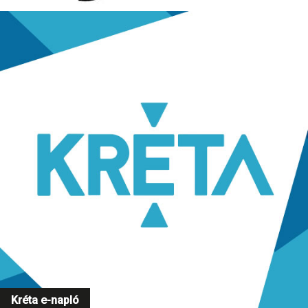
Kréta e-napló