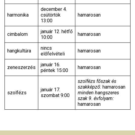
december 4.
harmonika
csütörtök
hamarosan
13:00
január 12. hétfő
cimbalom
hamarosan
10:00
nincs
hangkultúra
hamarosan
előfelvételi
január 16.
zeneszerzés
hamarosan
péntek 15:00
szolfézs főszak és
szakképző:
hamarosan
január 17.
szolfézs
minden hangszeres
szombat 9:00
szak 9. évfolyam:
hamarosan