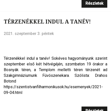
Részletek
TÉRZENÉKKEL INDUL A TANÉV!
2021. szeptember 3. péntek
Térzenékkel indul a tanév! Sokéves hagyományunk szerint
szeptember első két hétvégéjén, szombaton 19 órakor a
Bosnyák téren, a Templom melletti téren térzenét ad
Szakgimnáziumunk Fúvószenekara. Szólista: Drahos
Botond
https://szentistvanfilharmonikusok.hu/esemenyek/2021-
09-04.html
Részletek