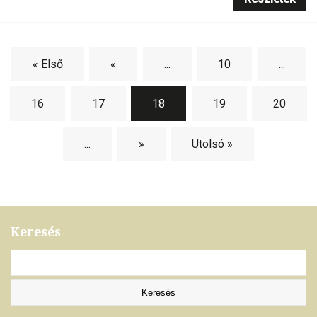
« Első
«
...
10
...
16
17
18
19
20
...
»
Utolsó »
Keresés