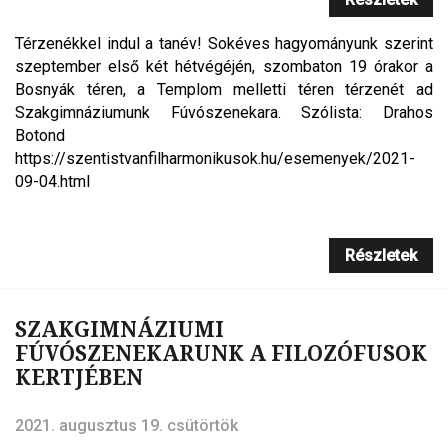
Térzenékkel indul a tanév! Sokéves hagyományunk szerint
szeptember első két hétvégéjén, szombaton 19 órakor a
Bosnyák téren, a Templom melletti téren térzenét ad
Szakgimnáziumunk Fúvószenekara. Szólista: Drahos
Botond
https://szentistvanfilharmonikusok.hu/esemenyek/2021-
09-04.html
Részletek
SZAKGIMNÁZIUMI
FÚVÓSZENEKARUNK A FILOZÓFUSOK
KERTJÉBEN
2021. augusztus 19. csütörtök