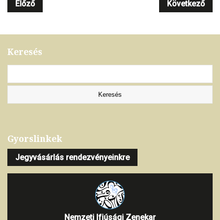
Előző
Következő
Keresés
Gyorslinkek
Jegyvásárlás rendezvényeinkre
Nemzeti Ifjúsági Zenekar