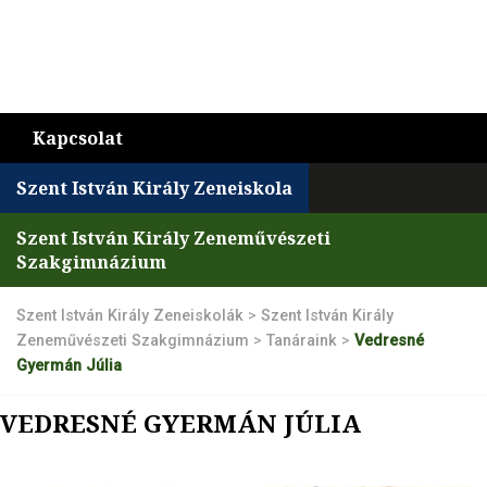
Kapcsolat
Szent István Király Zeneiskola
Szent István Király Zeneművészeti
Szakgimnázium
Szent István Király Zeneiskolák
>
Szent István Király
Zeneművészeti Szakgimnázium
>
Tanáraink
>
Vedresné
Gyermán Júlia
VEDRESNÉ GYERMÁN JÚLIA