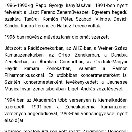
1986-1990-ig Papp György irányításával. 1991-ben nyert
felvételt a Liszt Ferenc Zeneművészeti Egyetem hegedű
szakára. Tanárai: Komlós Péter, Szabadi Vilmos, Devich
Sándor, Rados Ferenc és Halász Ferenc voltak.
1996-ban művész-művésztanár diplomát szerzett.
Játszott a Rádiózenekarban, az ÁHZ-ban, a Weiner-Szász
Kamarazenekarban, az Orfeo Zenekarban, a Danubia
Zenekarban, az Ábrahám Consortban, az Osztrák-Magyar
Haydn kamara Zenekarban, valamint a Pannon
Filharmonikusoknál. Ez utóbbiban koncertmesterként is.
Szintén koncertmesterként tevékenykedett a Jeunesse
Musical nyári zenei táborában, Ligeti András vezetésével.
1994-ben az Akadémián több versenyen is kiemelkedően
szerepelt. 1991-ben a Zeneakadémia kamarazenei
versenyén hegedűduóval, 1993-ban vonósnégyessel nyert
első díjat.
Számos mesterkurzuson vett részt: Zsigmondy Dénesnél