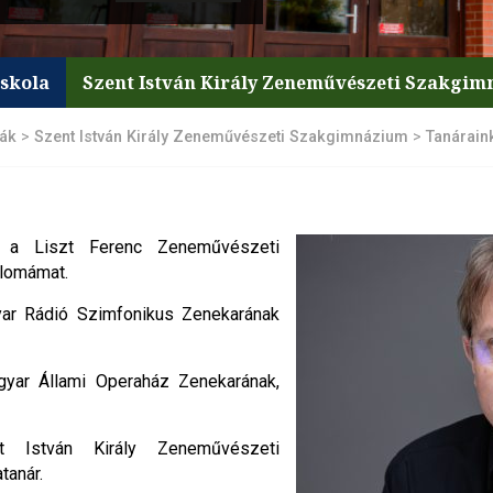
iskola
Szent István Király Zeneművészeti Szakgi
lák
>
Szent István Király Zeneművészeti Szakgimnázium
>
Tanárain
a Liszt Ferenc Zeneművészeti
plomámat.
ar Rádió Szimfonikus Zenekarának
gyar Állami Operaház Zenekarának,
t István Király Zeneművészeti
tanár.