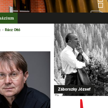
mnázium
k
>
Rácz Ottó
Záborszky József