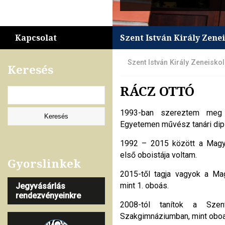
Kapcsolat
Szent István Király Zene
Szent István Király Zeneisko
Keresés
RÁCZ OTTÓ
1993-ban szereztem meg 
Egyetemen művész tanári di
1992 – 2015 között a Magy
első oboistája voltam.
Gyorslinkek
2015-től tagja vagyok a Ma
mint 1. oboás.
Jegyvásárlás
rendezvényeinkre
2008-tól tanítok a Szen
Szakgimnáziumban, mint oboa