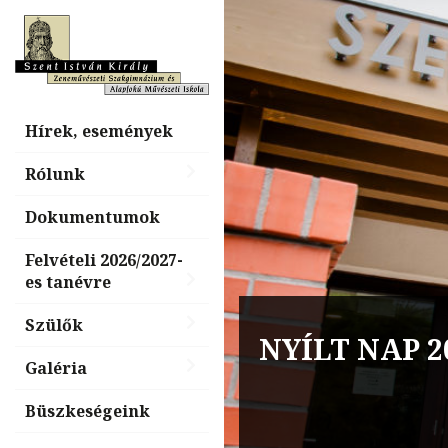
Hírek, események
Rólunk
Dokumentumok
Felvételi 2026/2027-
es tanévre
Billentyűs é
Szülők
NYÍLT NAP 2
nap, „Tiéd a
Galéria
Büszkeségeink