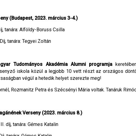
eny (Budapest, 2023. március 3-4.)
Díj, tanára: Alföldy-Boruss Csilla
 Díj, tanára: Tegyei Zoltán
agyar Tudományos Akadémia Alumni programja
keretébe
nyző iskola közül a legjobb 10 vett részt az országos döntő
saságban végül a hetedik helyet szerezte meg!
Kornél, Rozmanitz Petra és Szécsényi Mária voltak. Tanáruk Rimócz
Magánének Verseny (2023. március 8.)
I. díj, tanára: Gémes Katalin
Díj, tanára: Gémes Katalin