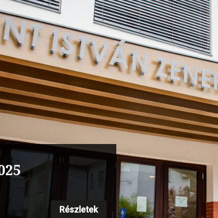
s vonós szakmai
 Steinway”
Részletek