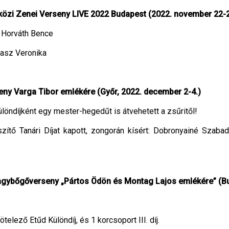
közi Zenei Verseny LIVE 2022 Budapest (2022. november 22-2
a: Horváth Bence
avasz Veronika
ny Varga Tibor emlékére (Győr, 2022. december 2-4.)
Különdíjként egy mester-hegedűt is átvehetett a zsűritől!
szítő Tanári Díjat kapott, zongorán kísért: Dobronyainé Szabad
agybőgőverseny „Pártos Ödön és Montag Lajos emlékére” (Bud
elező Etűd Különdíj, és 1 korcsoport III. díj.