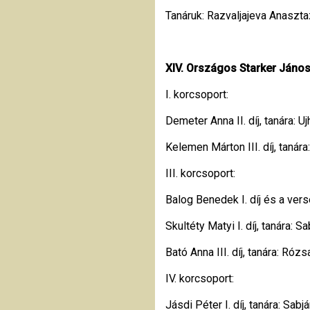
Tanáruk: Razvaljajeva Anaszta
XIV. Országos Starker János
I. korcsoport:
Demeter Anna II. díj, tanára: U
Kelemen Márton III. díj, tanár
III. korcsoport:
Balog Benedek I. díj és a ver
Skultéty Matyi I. díj, tanára: S
Bató Anna III. díj, tanára: Róz
IV. korcsoport:
Jásdi Péter I. díj, tanára: Sabj