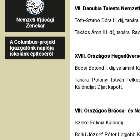
VII. Danubia Talents Nemzet
Nemzeti Ifjúsági
Tóth-Szabó Dóra II. díj, tanár
Zenekar
Takács Áron III. díj, tanára: R
A Columbus-projekt
Igazgatónk naplója
iskolánk építéséről
XVIII. Országos Hegedűverse
Bocsi Botond I. díj, valamint 
Tanára: Polónyi István Felké
Különdíjat Díjat kapott.
VIII. Országos Brácsa- és N
Szőke Felícia Különdíj
Berki József Péter Legjobb Köt