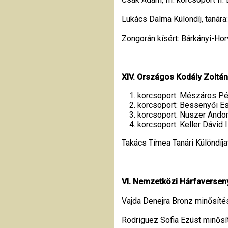
Lukács Dalma Különdíj, tanára:
Zongorán kísért: Bárkányi-Ho
XIV. Országos Kodály Zoltán
korcsoport: Mészáros Péte
korcsoport: Bessenyői Esz
korcsoport: Nuszer Andor 
korcsoport: Keller Dávid II
Takács Tímea Tanári Különdíjat
VI. Nemzetközi Hárfaverseny
Vajda Denejra Bronz minősíté
Rodriguez Sofia Ezüst minősí