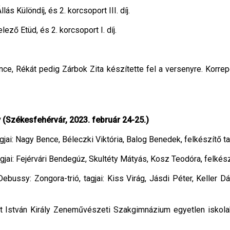
ás Különdíj, és 2. korcsoport III. díj.
ző Etüd, és 2. korcsoport I. díj.
e, Rékát pedig Zárbok Zita készítette fel a versenyre. Korrepe
(Székesfehérvár, 2023. február 24-25.)
 tagjai: Nagy Bence, Béleczki Viktória, Balog Benedek, felkészítő 
 tagjai: Fejérvári Bendegúz, Skultéty Mátyás, Kosz Teodóra, felkés
Debussy: Zongora-trió, tagjai: Kiss Virág, Jásdi Péter, Keller Dá
nt István Király Zeneművészeti Szakgimnázium egyetlen iskol