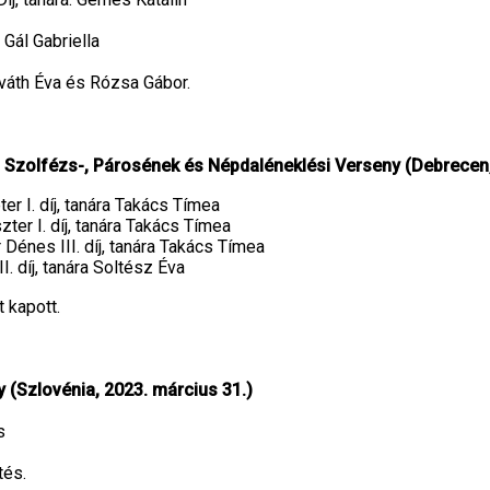
 Gál Gabriella
rváth Éva és Rózsa Gábor.
 Szolfézs-, Párosének és Népdaléneklési Verseny (Debrecen,
r I. díj, tanára Takács Tímea
ter I. díj, tanára Takács Tímea
Dénes III. díj, tanára Takács Tímea
I. díj, tanára Soltész Éva
 kapott.
 (Szlovénia, 2023. március 31.)
s
tés.