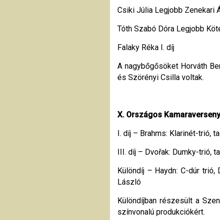
Csiki Júlia Legjobb Zenekari Áll
Tóth Szabó Dóra Legjobb Kötele
Falaky Réka I. díj
A nagybőgősöket Horváth Benc
és Szörényi Csilla voltak.
X. Országos Kamaraverseny 
I. díj – Brahms: Klarinét-trió,
III. díj – Dvořak: Dumky-trió,
Különdíj – Haydn: C-dúr trió, 
László
Különdíjban részesült a Sze
színvonalú produkciókért.