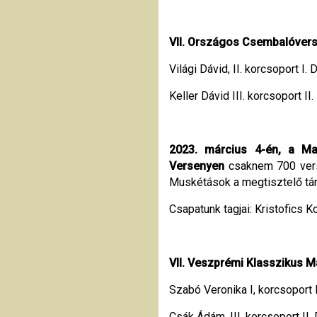
VII. Országos Csembalóvers
Világi Dávid, II. korcsoport I. 
Keller Dávid III. korcsoport II.
2023. március 4-én, a M
Versenyen
csaknem 700 verse
Muskétások a megtisztelő tár
Csapatunk tagjai: Kristofics 
VII. Veszprémi Klasszikus 
Szabó Veronika I, korcsoport II
Csák Ádám, III. korcsoport II. 