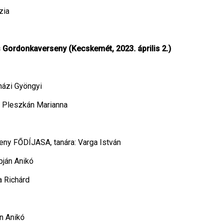
zia
 Gordonkaverseny (Kecskemét, 2023. április 2.)
jházi Gyöngyi
a: Pleszkán Marianna
seny FŐDÍJASA, tanára: Varga István
abján Anikó
sa Richárd
án Anikó