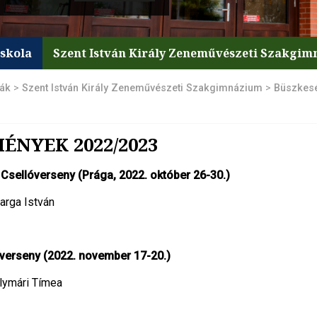
iskola
Szent István Király Zeneművészeti Szakgi
lák
>
Szent István Király Zeneművészeti Szakgimnázium
>
Büszkes
NYEK 2022/2023
 Csellóverseny (Prága, 2022. október 26-30.)
Varga István
rverseny (2022. november 17-20.)
Solymári Tímea