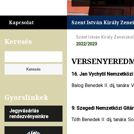
Kapcsolat
Szent István Király Zene
Szent István Király Zeneisko
Keresés
2022/2023
VERSENYEREDMÉ
16. Jan Vychytil Nemzetközi
Balog Benedek II. díj, tanára: 
Gyorslinkek
9. Szegedi Nemzetközi Gitá
Jegyvásárlás
rendezvényeinkre
Tóth Benedek II. díj, tanára: 