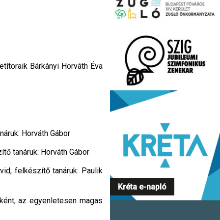
títoraik Bárkányi Horváth Éva
tanáruk: Horváth Gábor
zítő tanáruk: Horváth Gábor
vid, felkészítő tanáruk: Paulik
Kréta e-napló
aként, az egyenletesen magas