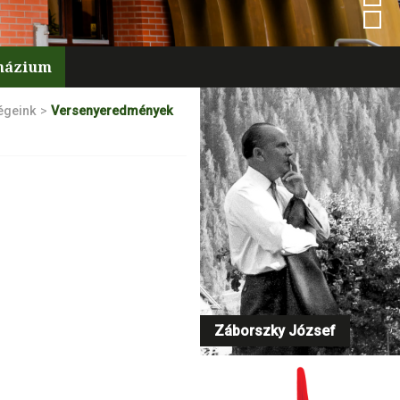
mnázium
égeink
>
Versenyeredmények
Záborszky József