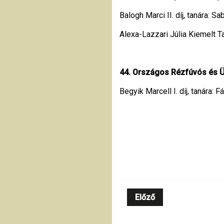
Balogh Marci II. díj, tanára: Sa
Alexa-Lazzari Júlia Kiemelt Tan
44. Országos Rézfúvós és Üt
Begyik Marcell I. díj, tanára:
Előző