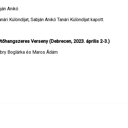
bján Anikó
ári Különdíjat, Sabján Anikó Tanári Különdíjat kapott.
őhangszeres Verseny (Debrecen, 2023. április 2-3.)
 Fábry Boglárka és Maros Ádám