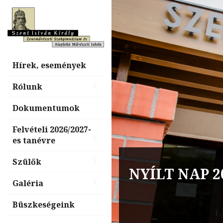
Hírek, események
Rólunk
Dokumentumok
Felvételi 2026/2027-
es tanévre
Billentyűs é
Szülők
nap, „Tiéd a
Galéria
Büszkeségeink